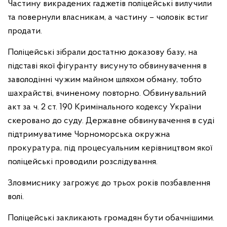
Частину викрадених гаджетів поліцейські вилучили
та повернули власникам, а частину – чоловік встиг
продати.
Поліцейські зібрали достатню доказову базу, на
підставі якої фігуранту висунуто обвинувачення в
заволодінні чужим майном шляхом обману, тобто
шахрайстві, вчиненому повторно. Обвинувальний
акт за ч. 2 ст. 190 Кримінального кодексу України
скеровано до суду. Державне обвинувачення в суді
підтримуватиме Чорноморська окружна
прокуратура, під процесуальним керівництвом якої
поліцейські проводили розслідування.
Зловмиснику загрожує до трьох років позбавлення
волі.
Поліцейські закликають громадян бути обачнішими.