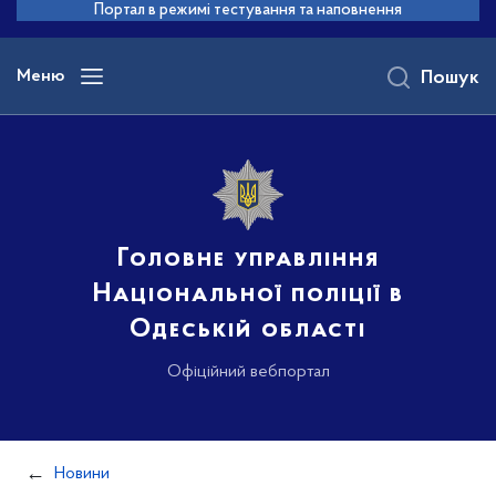
до
Портал в режимі тестування та наповнення
основного
вмісту
Меню
Пошук
Головне управління
Національної поліції в
Одеській області
Офіційний вебпортал
Новини