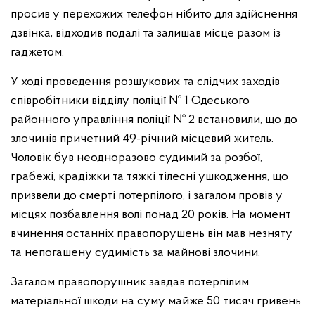
просив у перехожих телефон нібито для здійснення
дзвінка, відходив подалі та залишав місце разом із
гаджетом.
У ході проведення розшукових та слідчих заходів
співробітники відділу поліції № 1 Одеського
районного управління поліції № 2 встановили, що до
злочинів причетний 49-річний місцевий житель.
Чоловік був неодноразово судимий за розбої,
грабежі, крадіжки та тяжкі тілесні ушкодження, що
призвели до смерті потерпілого, і загалом провів у
місцях позбавлення волі понад 20 років. На момент
вчинення останніх правопорушень він мав незняту
та непогашену судимість за майнові злочини.
Загалом правопорушник завдав потерпілим
матеріальної шкоди на суму майже 50 тисяч гривень.