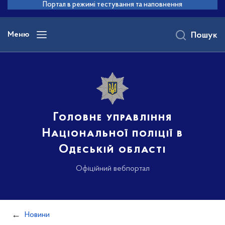
до
Портал в режимі тестування та наповнення
основного
вмісту
Меню
Пошук
Головне управління
Національної поліції в
Одеській області
Офіційний вебпортал
Новини