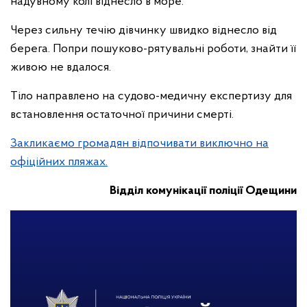
надувному колі віднесло в море.
Через сильну течію дівчинку швидко віднесло від
берега. Попри пошуково-рятувальні роботи, знайти її
живою не вдалося.
Тіло направлено на судово-медичну експертизу для
встановлення остаточної причини смерті.
Закликаємо громадян відпочивати виключно на
офіційних пляжах.
Відділ комунікації поліції Одещини