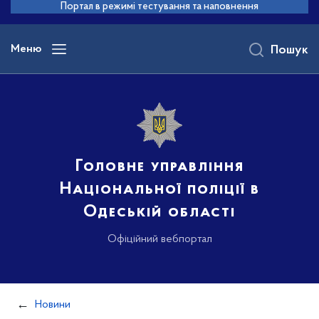
до
Портал в режимі тестування та наповнення
основного
вмісту
Меню
Пошук
Головне управління
Національної поліції в
Одеській області
Офіційний вебпортал
Новини