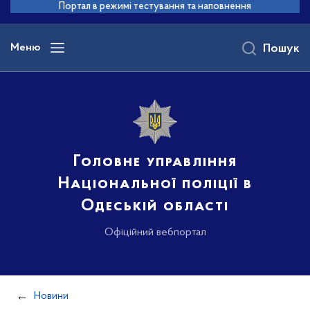
до
Портал в режимі тестування та наповнення
основного
вмісту
Меню
Пошук
Головне управління
Національної поліції в
Одеській області
Офіційний вебпортал
Новини